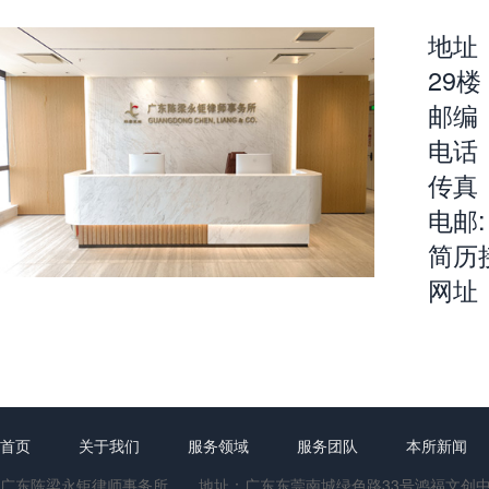
地址
29楼
邮编：
电话：
传真：
电邮: 
简历接
网址：w
首页
关于我们
服务领域
服务团队
本所新闻
广东陈梁永钜律师事务所 地址：广东东莞南城绿色路33号鸿福文创中心1号楼